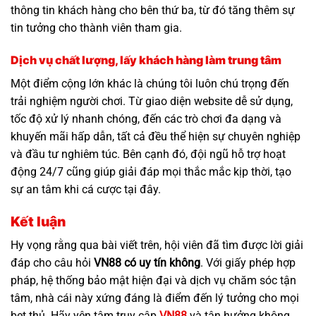
thông tin khách hàng cho bên thứ ba, từ đó tăng thêm sự
tin tưởng cho thành viên tham gia.
Dịch vụ chất lượng, lấy khách hàng làm trung tâm
Một điểm cộng lớn khác là chúng tôi luôn chú trọng đến
trải nghiệm người chơi. Từ giao diện website dễ sử dụng,
tốc độ xử lý nhanh chóng, đến các trò chơi đa dạng và
khuyến mãi hấp dẫn, tất cả đều thể hiện sự chuyên nghiệp
và đầu tư nghiêm túc. Bên cạnh đó, đội ngũ hỗ trợ hoạt
động 24/7 cũng giúp giải đáp mọi thắc mắc kịp thời, tạo
sự an tâm khi cá cược tại đây.
Kết luận
Hy vọng rằng qua bài viết trên, hội viên đã tìm được lời giải
đáp cho câu hỏi
VN88 có uy tín không
. Với giấy phép hợp
pháp, hệ thống bảo mật hiện đại và dịch vụ chăm sóc tận
tâm, nhà cái này xứng đáng là điểm đến lý tưởng cho mọi
bet thủ. Hãy yên tâm truy cập
VN88
và tận hưởng không