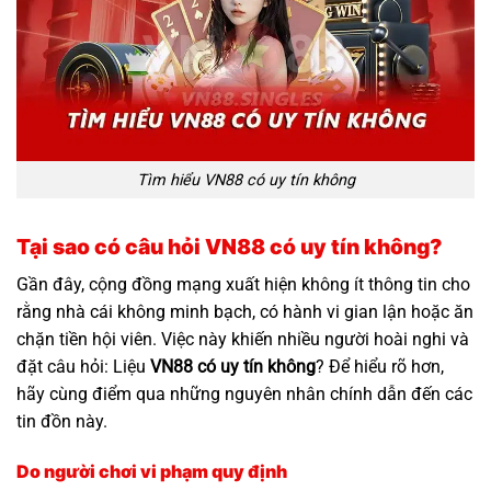
Tìm hiểu VN88 có uy tín không
Tại sao có câu hỏi VN88 có uy tín không?
Gần đây, cộng đồng mạng xuất hiện không ít thông tin cho
rằng nhà cái không minh bạch, có hành vi gian lận hoặc ăn
chặn tiền hội viên. Việc này khiến nhiều người hoài nghi và
đặt câu hỏi: Liệu
VN88 có uy tín không
? Để hiểu rõ hơn,
hãy cùng điểm qua những nguyên nhân chính dẫn đến các
tin đồn này.
Do người chơi vi phạm quy định