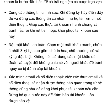
khoản là bước đầu tiên để có trải nghiệm cá cược trọn vẹn.
Cung cấp thông tin chính xác: Khi đăng ký, hãy điền đầy
đủ và đúng các thông tin cá nhân như họ tên, email, số
điện thoại… Giúp xác thực tài khoản nhanh chóng và
tránh rắc rối khi rút tiền hoặc khôi phục tài khoản sau
này.
Đặt mật khẩu an toàn: Chọn một mật khẩu mạnh, chứa
ít nhất 8 ký tự, bao gồm chữ in hoa, chữ thường, số và
ký tự đặc biệt. Không nên sử dụng các mật khẩu dễ
đoán và tuyệt đối không chia sẻ với người khác để tránh
nguy cơ bị đánh cắp tài khoản.
Xác minh email và số điện thoại: Việc xác thực email và
số điện thoại sẽ nhận được thông báo quan trọng từ hệ
thống cũng như dễ dàng khôi phục tài khoản nếu cần.
Đừng bỏ qua bước này để đảm bảo tài khoản luôn
được bảo vệ.