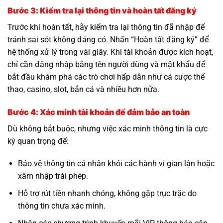
Bước 3: Kiểm tra lại thông tin và hoàn tất đăng ký
Trước khi hoàn tất, hãy kiểm tra lại thông tin đã nhập để
tránh sai sót không đáng có. Nhấn “Hoàn tất đăng ký” để
hệ thống xử lý trong vài giây. Khi tài khoản được kích hoạt,
chỉ cần đăng nhập bằng tên người dùng và mật khẩu để
bắt đầu khám phá các trò chơi hấp dẫn như cá cược thể
thao, casino, slot, bắn cá và nhiều hơn nữa.
Bước 4: Xác minh tài khoản để đảm bảo an toàn
Dù không bắt buộc, nhưng việc xác minh thông tin là cực
kỳ quan trọng để:
Bảo vệ thông tin cá nhân khỏi các hành vi gian lận hoặc
xâm nhập trái phép.
Hỗ trợ rút tiền nhanh chóng, không gặp trục trặc do
thông tin chưa xác minh.