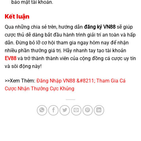
bảo mật tài khoản.
Kết luận
Qua những chia sẻ trên, hướng dẫn
đăng ký VN88
sẽ giúp
cược thủ dễ dàng bắt đầu hành trình giải trí an toàn và hấp
dẫn. Đừng bỏ lỡ cơ hội tham gia ngay hôm nay để nhận
nhiều phần thưởng giá trị. Hãy nhanh tay tạo tài khoản
EV88
và trở thành thành viên của cộng đồng cá cược uy tín
và sôi động này!
>>Xem Thêm:
Đăng Nhập VN88 &#8211; Tham Gia Cá
Cược Nhận Thưởng Cực Khủng