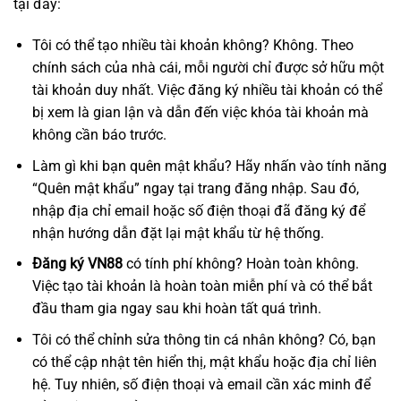
tại đây:
Tôi có thể tạo nhiều tài khoản không? Không. Theo
chính sách của nhà cái, mỗi người chỉ được sở hữu một
tài khoản duy nhất. Việc đăng ký nhiều tài khoản có thể
bị xem là gian lận và dẫn đến việc khóa tài khoản mà
không cần báo trước.
Làm gì khi bạn quên mật khẩu? Hãy nhấn vào tính năng
“Quên mật khẩu” ngay tại trang đăng nhập. Sau đó,
nhập địa chỉ email hoặc số điện thoại đã đăng ký để
nhận hướng dẫn đặt lại mật khẩu từ hệ thống.
Đăng ký VN88
có tính phí không? Hoàn toàn không.
Việc tạo tài khoản là hoàn toàn miễn phí và có thể bắt
đầu tham gia ngay sau khi hoàn tất quá trình.
Tôi có thể chỉnh sửa thông tin cá nhân không? Có, bạn
có thể cập nhật tên hiển thị, mật khẩu hoặc địa chỉ liên
hệ. Tuy nhiên, số điện thoại và email cần xác minh để