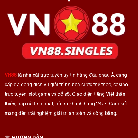
Nhận
Hoa
Hồng
Siêu
Hấp
Dẫn
VN88
là nhà cái trực tuyến uy tín hàng đầu châu Á, cung
cấp đa dạng dịch vụ giải trí như cá cược thể thao, casino
trực tuyến, slot game và xổ số. Giao diện tiếng Việt thân
thiện, nạp rút linh hoạt, hỗ trợ khách hàng 24/7. Cam kết
mang đến trải nghiệm giải trí an toàn và công bằng.
HƯỚNG DẪN